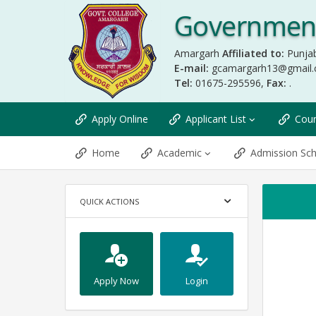
Government
Amargarh
Affiliated to:
Punjab
E-mail:
gcamargarh13@gmail
Tel:
01675-295596,
Fax:
.
Apply Online
Applicant List
Coun
Home
Academic
Admission Sc
QUICK ACTIONS
Apply Now
Login