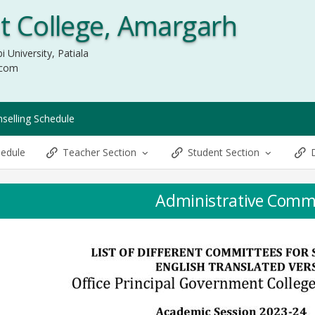
 College, Amargarh
i University, Patiala
.com
selling Schedule
hedule
Teacher Section
Student Section
Administrative Comm