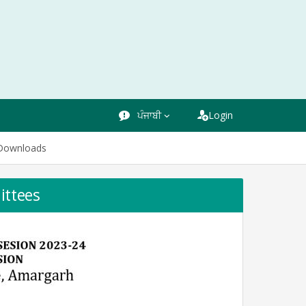
ਪੰਜਾਬੀ
Login
Downloads
ittees